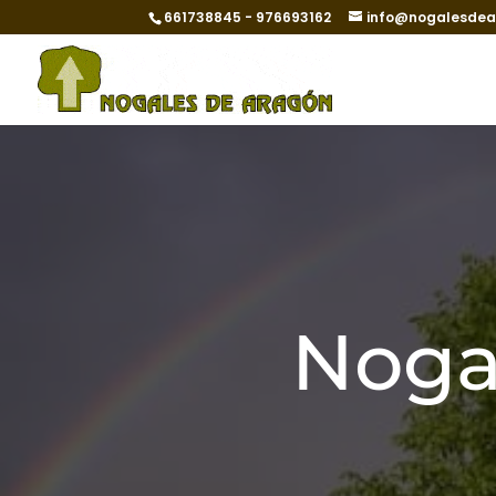
661738845 - 976693162
info@nogalesde
Noga