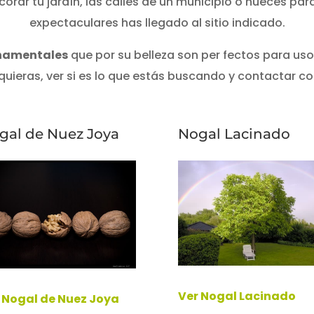
rar tu jardín, las calles de un municipio o nueces pa
expectaculares has llegado al sitio indicado.
namentales
que por su belleza son per fectos para uso
quieras, ver si es lo que estás buscando y contactar con
gal de Nuez Joya
Nogal Lacinado
Ver Nogal Lacinado
 Nogal de Nuez Joya