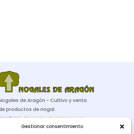
Nogales de Aragón - Cultivo y venta
de productos de nogal
Email:
info@nogalesdearagon.com
Gestionar consentimiento
Teléfono:
661738845