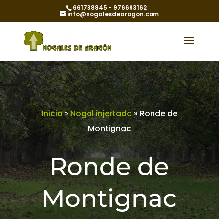
661738845 - 976693162
info@nogalesdearagon.com
Inicio
»
Nogal injertado
»
Ronde de
Montignac
Ronde de
Montignac